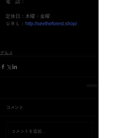
電　話：
定休日：木曜・金曜
ＵＲＬ：
http://seetheforest.shop/
グルメ
コメント
コメントを追加…