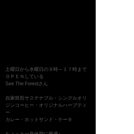
土曜日から水曜日の９時～１７時まで
ＯＰＥＮしている
See The Forestさん
自家焙煎サステナブル・シングルオリ
ジンコーヒー・オリジナルハーブティ
ー
カレー・ホットサンド・ケーキ
ちょっと一息休憩に最適♪