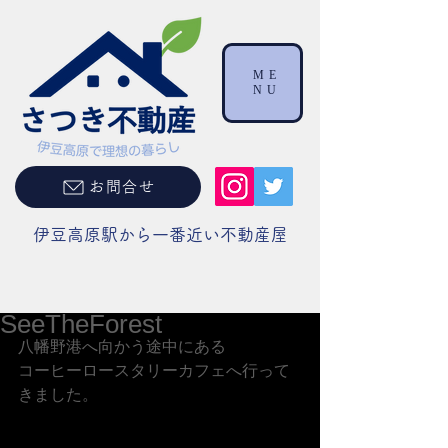
ME
NU
お問合せ
伊豆高原駅から一番近い不動産屋
SeeTheForest
八幡野港へ向かう途中にある
コーヒーロースタリーカフェへ行って
きました。