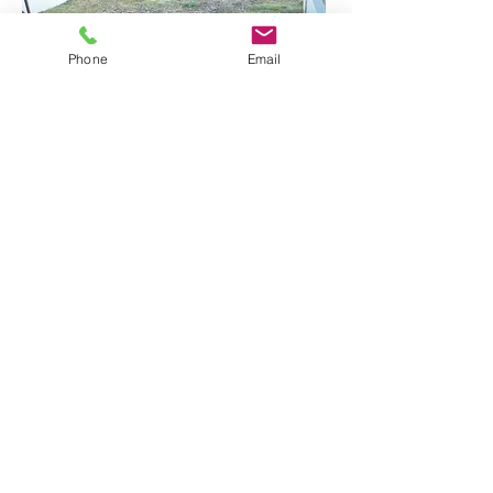
Phone
Email
価格​：480万円
面積​：198.36㎡
地域​：伊東市富戸
アクセス​：富戸
駅_徒歩15分
その他​：陽当たり良好 平坦な土地
海・伊豆大島一望