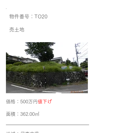
​物件番号：TO20
​売土地
価格​：500万円
値下げ
面積​：362.00㎡