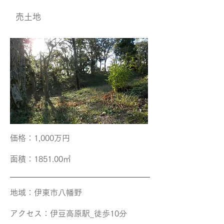
​売土地
価格​：1,000万円
面積​：1851.00㎡
地域​：伊東市八幡野
アクセス​：伊豆高原
駅_徒歩10分