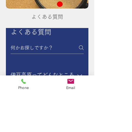
​よくある質問
よくある質問
伊豆高原ってどんなところ
ですか？
Phone
Email
気候もよく素晴らしいところで
す。
伊豆高原って何県ですか？
静岡県になります。
ゴミはどのように捨てれば
いいですか？