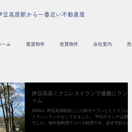
伊豆高原駅から一番近い不動産屋
ホーム
賃貸物件
売買物件
会社案内
売
伊豆高原ミクニレストランで優雅にラン
イム
​​SMXLL 伊豆高原駅前にこの秋オープンしたミクニレ
トランへランチをしてきました。 平日のランチは満席
でした。地中海料理でコース料理です。必ず予約が必
です。 眺めのよいレストランでのんびりランチはいか