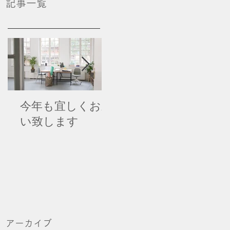
記事一覧
今年も宜しくお願
伊豆高原 テディ
マ
い致します
ベアミュージアム
ま
新館が間もなくＯ
ＰＥＮ！
アーカイブ