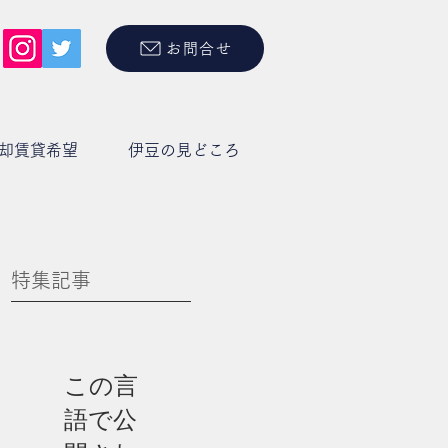
お問合せ
却賃貸希望
伊豆の見どころ
特集記事
タ
ス
この言
語で公
要