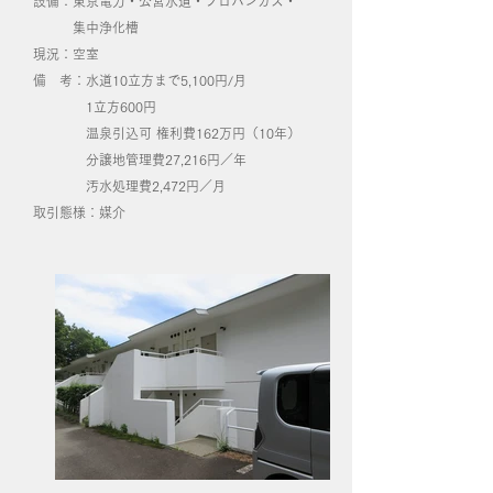
設備：東京電力・公営水道・プロパンガス・
集中浄化槽
​現況：空室
備 考：水道10立方まで5,100円/月
1立方600円
温泉引込可 権利費162万円（10年）
分譲地管理費27,216円／年
汚水処理費2,472円／月
取引態様：媒介