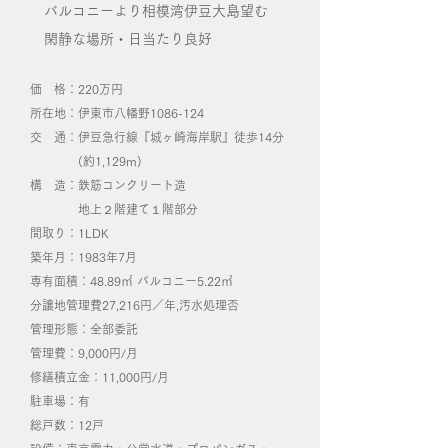
バルコニーより相模湾伊豆大島望む
閑静な場所・日当たり良好
価 格：220万円
所在地：伊東市八幡野1086-124
交 通：伊豆急行線『城ヶ崎海岸駅』徒歩14分
(約1,129m)
構 造：鉄筋コンクリート造
地上２階建て１階部分
間取り：1LDK
築年月：1983年7月
専有面積：48.89㎡ バルコニー5.22㎡
分譲地管理費27,216円／年,汚水処理否
​管理形態：全部委託
管理費：9,000円/月
修繕積立金：11,000円/月
駐車場：有
総戸数：12戸