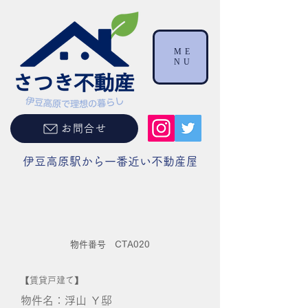
ME
NU
お問合せ
伊豆高原駅から一番近い不動産屋
物件番号 CTA020
【賃貸戸建て】
物件名：浮山 Ｙ邸