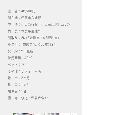
家 賃：48,500円
所在地：伊東市八幡野
交 通：伊豆急行線「伊豆高原駅」車5分
構 造：木造平屋建て
間取り：2K (6畳洋室・4.5畳和室)
築年月：1980年(昭和55年)12月
契 約：2年更新
使用面積：40㎡
ペット：不可
その他：リフォーム済
敷 金：2ヶ月
礼 金：1ヶ月
​駐車場：1台
備 考：水道・温泉代含む