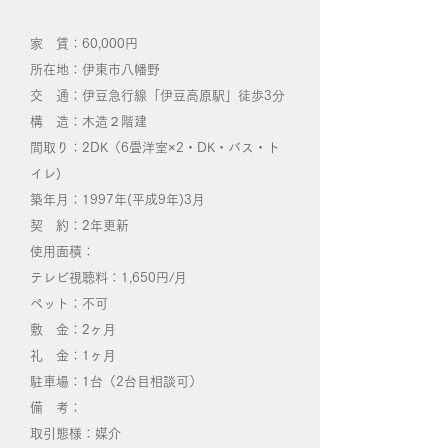
家 賃：60,000円
所在地：伊東市八幡野
交 通：伊豆急行線「伊豆高原駅」徒歩3分
構 造：木造２階建
間取り：2DK（6畳洋室×2・DK・バス・ト
イレ)
築年月：1997年(平成9年)3月
契 約：2年更新
使用面積：
テレビ視聴料：1,650円/月
ペット：不可
敷 金：2ヶ月
礼 金：1ヶ月
​駐車場：1台（2台目相談可）
備 考：
取引態様：媒介