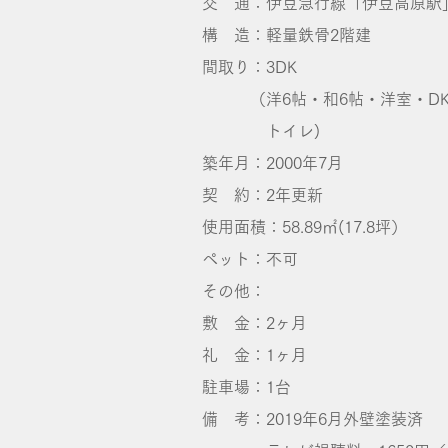
交 通：伊豆急行線「伊豆高原駅
構 造：軽量鉄骨2階建
間取り：3DK
（洋6帖・和6帖・洋室・DK
トイレ)
築年月：2000年7月
契 約：2年更新
使用面積：58.89㎡(17.8坪）
ペット：不可
その他：
敷 金：2ヶ月
礼 金：1ヶ月
​駐車場：1台
備 考：2019年6月外壁塗装済