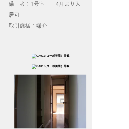
備 考：1号室 4月より入
居可
取引態様：媒介