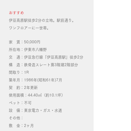
おすすめ
伊豆高原駅徒歩2分の立地。駅前通り。
ワンフロアーに一世帯。
家 賃：50,000円
所在地：伊東市八幡野
交 通：伊豆急行線「伊豆高原駅」徒歩2分
構 造：鉄骨造スレート葺3階建2階部分
間取り：1R
築年月：1986年(昭和61年)7月
契 約：2年更新
使用面積：44.40㎡〈約10.1坪）
ペット：不可
​設 備：東京電力・ガス・水道
その他：
敷 金：2ヶ月