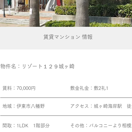
賃貸マンション 情報
​物件名：リゾート１２９城ヶ崎
賃料​：70,000円
​敷金礼金：敷2礼1
地域​：伊東市八幡野
アクセス​：城ヶ崎海岸駅 徒
間取​：1LDK 1階部分
その他​：バルコニーより相