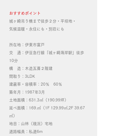
おすすめポイント
城ヶ崎吊り橋まで徒歩２分・平坦地・
気候温暖・永住にも・別荘にも
所在地：伊東市富戸
交 通：伊豆急行線「城ヶ崎海岸駅」徒歩
10分
構 造：木造瓦葺２階建
間取り：3LDK
建蔽率・容積率：20％ 60％
築年月：1987年3月
土地面積：631.3㎡（190.99坪）
延べ面積：169.㎡（1F 129.99㎡,2F 39.67
㎡）
地目：山林（現況）宅地
道路幅員：私道6m