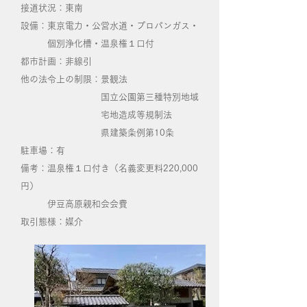
接道状況：東南
設備：東京電力・公営水道・プロパンガス・
個別浄化槽・温泉権１口付
都市計画：非線引
他の法令上の制限：景観法
国立公園第三種特別地域
宅地造成等規制法
県建築条例第10条
駐車場：有
備考：温泉権１口付き（名義変更料220,000
円）
伊豆高原親和会会費
取引態様：媒介