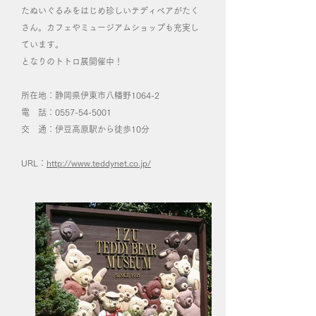
たぬいぐるみをはじめ珍しいテディベアがたく
さん。カフェやミュージアムショップも充実し
ています。
となりのトトロ展開催中！
所在地：静岡県伊東市八幡野1064-2
電 話：0557-54-5001
交 通：伊豆高原駅から徒歩10分
URL：
http://www.teddynet.co.jp/