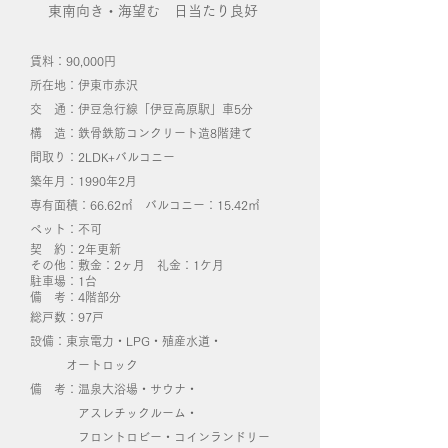
東南向き・海望む 日当たり良好
賃料：90,000円
所在地：伊東市赤沢
交 通：伊豆急行線「伊豆高原駅」車5分
構 造：鉄骨鉄筋コンクリート造8階建て
間取り：2LDK+バルコニー
築年月：1990年2月
専有面積：66.62㎡ バルコニー：15.42㎡
ペット：不可
契 約：2年更新
その他：敷金：2ヶ月​ 礼金：1ケ月
​駐車場：1台
備 考：4階部分
総戸数：97戸
設備：東京電力・LPG・殖産水道・
オートロック​
備 考：温泉大浴場・サウナ・
アスレチックルーム・
フロントロビー・コインランドリー