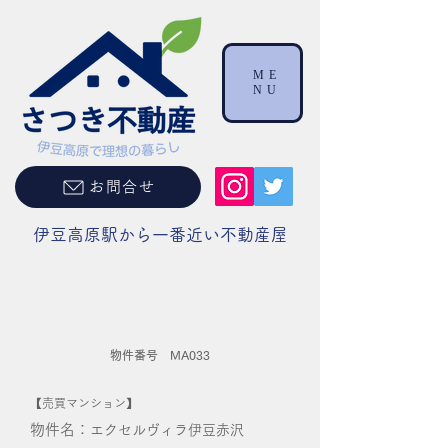
ME
NU
お問合せ
伊豆高原駅から一番近い不動産屋
物件番号 MA033
【売買マンション】
物件名：
エクセルヴィラ伊豆赤沢