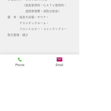
（温泉使用料・ＣＡＴＶ使用料・
道路管理費​・消防分担金）
備 考：温泉大浴場・サウナ・
アスレチックルーム・
フロントロビー・コインランドリー
取引態様：媒介
Phone
Email
この物件にご興味のある方へ。
まずは、お気軽にお問合わせ連絡下さい。
お問合わせは下記より「お問い合わせフォー