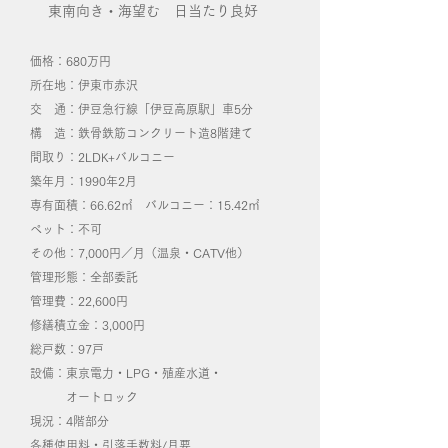
東南向き・海望む 日当たり良好
価格：680万円
所在地：伊東市赤沢
交 通：伊豆急行線「伊豆高原駅」車5分
構 造：鉄骨鉄筋コンクリート造8階建て
間取り：2LDK+バルコニー
築年月：1990年2月
専有面積：66.62㎡ バルコニー：15.42㎡
ペット：不可
その他：7,000円／月（温泉・CATV他）
​管理形態：全部委託
管理費：22,600円
修繕積立金：3,000円
総戸数：97戸
設備：東京電力・LPG・殖産水道・
オートロック
​現況：4階部分
各種使用料・引落手数料/月要