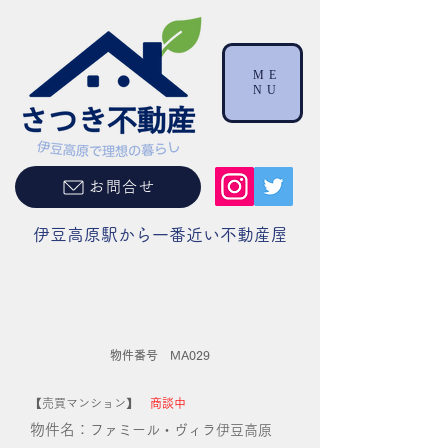
ME
NU
お問合せ
伊豆高原駅から一番近い不動産屋
物件番号 MA029
【売買マンション】
商談中
物件名：
ファミール・ヴィラ伊豆高原