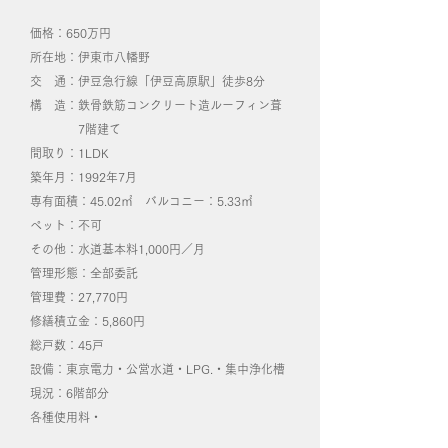
価格：650万円
所在地：伊東市八幡野
交 通：伊豆急行線「伊豆高原駅」徒歩8分
構 造：鉄骨鉄筋コンクリート造ルーフィン葺
7階建て
間取り：1LDK
築年月：1992年7月
専有面積：45.02㎡ バルコニー：5.33㎡
ペット：不可
その他：水道基本料1,000円／月
​管理形態：全部委託
管理費：27,770円
修繕積立金：5,860円
総戸数：45戸
設備：東京電力・公営水道・LPG.・集中浄化槽
​現況：6階部分
各種使用料・