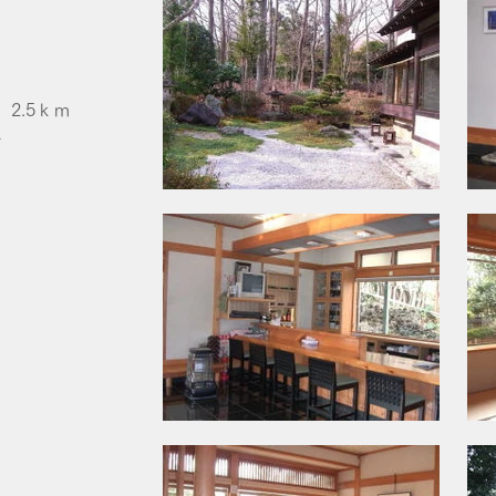
2.5ｋｍ
て