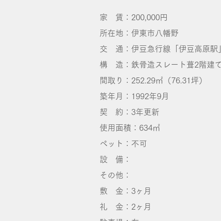
家 賃：200,000円
所在地：伊東市八幡野
交 通：伊豆急行線「伊豆高原駅」
構 造：鉄骨造スレート葺2階建
間取り：252.29㎡（76.31坪）
築年月：1992年9月
契 約：3年更新
使用面積：634㎡
ペット：不可
​設 備：
その他：
敷 金：3ヶ月
礼 金：2ヶ月