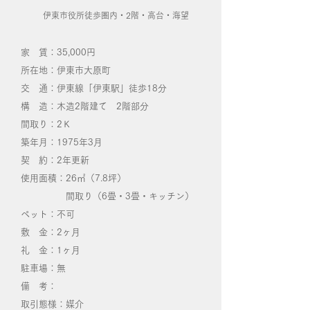
​
伊東市役所徒歩圏内・2階
・高台・海望
家 賃：35,000円
所在地：伊東市大原町
交 通：伊東線「伊東駅」徒歩18分
構 造：木造2階建て 2階部分
間取り：2Ｋ
築年月：1975年3月
契 約：2年更新
使用面積：26㎡（7.8坪）
間取り（6畳・3畳・キッチン）
ペット：不可
敷 金：2ヶ月
礼 金：1ヶ月
​駐車場：​無
備 考：
取引態様：媒介