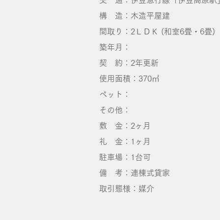
交 通：伊豆急行線「伊豆高原駅
構 造：木造平屋建
間取り：2ＬＤＫ (和室6畳・6畳)
築年月：
契 約：2年更新
使用面積：370㎡
ペット：
その他：
敷 金：2ヶ月
礼 金：1ヶ月
​駐車場：1台可
備 考：連棟式貸家
取引態様：媒介