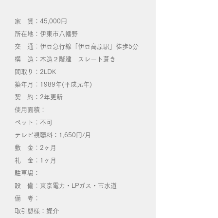
家 賃：45,000円
所在地：伊東市八幡野
交 通：伊豆急行線「伊豆高原駅」徒歩5分
構 造：木造２階建 スレート葺き
間取り：2LDK
築年月：1989年(平成元年)
契 約：2年更新
使用面積：
ペット：不可
テレビ視聴料：1,650円/月
敷 金：2ヶ月
礼 金：1ヶ月
​駐車場：​
設 備：東京電力・LPガス・市水道
備 考：
取引態様：媒介