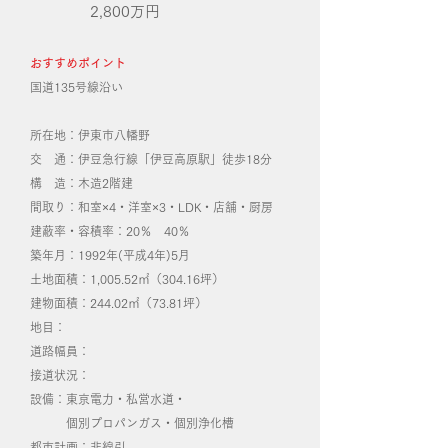
2,800万円
おすすめポイント
国道135号線沿い
所在地：伊東市八幡野
交 通：伊豆急行線「伊豆高原駅」徒歩18分
構 造：木造2階建
間取り：和室×4・洋室×3・LDK・店舗・厨房
建蔽率・容積率：20％ 40％
築年月：1992年(平成4年)5月
土地面積：1,005.52㎡（304.16坪）
建物面積：244.02㎡（73.81坪）
地目：
道路幅員：
接道状況：
設備：東京電力・私営水道・
個別プロパンガス・個別浄化槽
都市計画：非線引