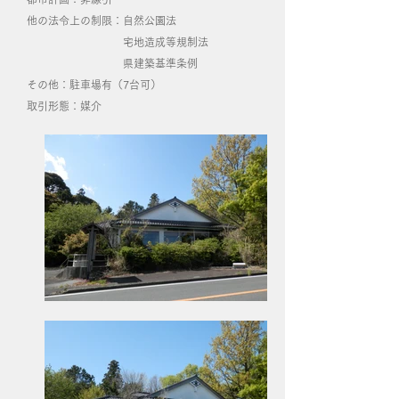
他の法令上の制限：自然公園法
宅地造成等規制法
県建築基準条例
その他：駐車場有（7台可）
​取引形態：媒介