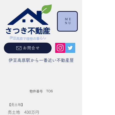
ME
NU
お問合せ
伊豆高原駅から一番近い不動産屋
物件番号 TO6
【売土地】
売土地 430
万円