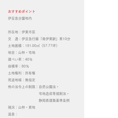
おすすめポイント
​伊豆急分譲地内
所在地：伊東市荻
交 通：伊豆急行線「南伊東駅」車10分
土地面積：191.00㎡（57.77坪）
地目：山林・宅地
建ぺい率：40％
容積率：80％
土地権利：所有権
用途地域：無指定
他の法令上の制限：自然公園法・
宅地造成等規制法・
静岡県建築基準条例
現況：山林・更地
温泉：