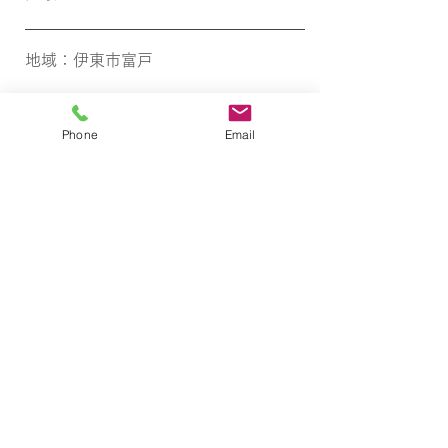
地域​：伊東市富戸
アクセス​：伊豆高原駅 3,500ｍ
Phone
Email
構造：ＳＲＣ造８階建
その他​：スーパー銀行コンビニ徒歩圏
内・リビングより海一望・温泉大浴
場・サウナ・露天風呂
​ 24時間セキュリティ・フロン
トロビー
有限会社さつき不動産