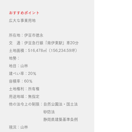
おすすめポイント
​広大な事業用地
所在地：伊豆市徳永
交 通：伊豆急行線「南伊東駅」車20分
土地面積：516,478㎡（156,234.59坪）
地勢：
地目：山林
建ぺい率：20％
容積率：60％
土地権利：所有権
用途地域：無指定
他の法令上の制限：自然公園法・国土法
砂防法
静岡県建築基準条例
現況：山林