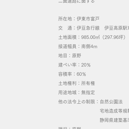
二面道路に面する
所在地：伊東市富戸
交 通：伊豆急行線 伊豆高原駅車
土地面積：985.00㎡（297.96坪）
接道幅員：南側4ｍ
地目：原野
建ぺい率：20％
容積率：60％
土地権利：所有権
用途地域：無指定
他の法令上の制限：自然公園法
宅地造成等規制
静岡県建築基準