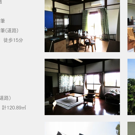
適
8筆
(道路)
」徒歩15分
（道路）
 計120.89㎡