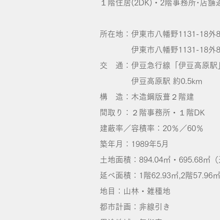
１階住居(2DK)・2階事務所･店舗
所在地：伊東市八幡野1131-18外
伊東市八幡野1131-18外8筆
交 通：伊豆急行線「伊豆高原駅
伊豆高原駅 約0.5km
構 造：木造鋼版葺２階建
間取り：２階事務所・１階DK
建蔽率／容積率：20％／60％
築年月：1989年5月
土地面積：894.04㎡・695.68㎡
延べ面積：1階62.93㎡,2階57.96㎡
地目：山林・雑種地
都市計画：非線引き