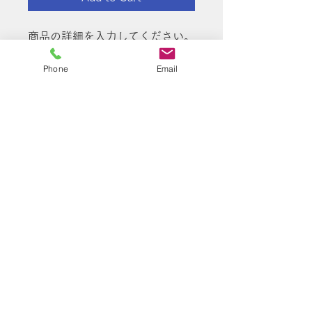
商品の詳細を入力してください。
あなたの商品の特徴やおすすめの
Phone
Email
ポイントをわかりやすく説明しま
しょう。
商品情報
商品の詳細を入力してください。サイ
返品・返金ポリシー
ズ、素材、取扱説明に加え、商品の特
徴やおすすめのポイントなどを説明し
返品・返金ポリシーを入力してくださ
ましょう。
商品の配送について
い。顧客が商品に満足しなかった場合
や、不備があった場合に行う手続きの
配送地域、料金、所要時間、梱包な
手順などを説明しましょう。内容を明
ど、商品の配送に関する情報を入力し
確にすることで顧客からの信頼を獲得
てください。配送情報を明確にするこ
し、安心して商品を購入していただけ
有限会社さつき不動産
とで顧客からの信頼を獲得し、安心し
ます。
て商品を購入していただけます。
〒413-0232 静岡県伊東市八幡野1186-27