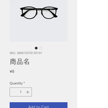
SKU: 366615376135191
商品名
Price
¥8
Quantity
*
Add to Cart