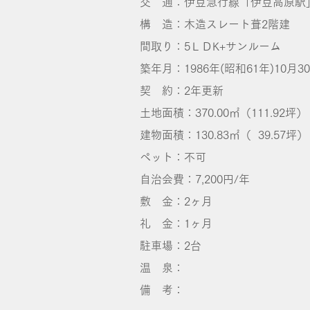
交 通：伊豆急行線「伊豆高原駅」
構 造：木造スレート葺2階建
間取り：5ＬＤK+サンルーム
築年月：1986年(昭和61年)10月3
契 約：2年更新
土地面積：370.00㎡（111.92坪）
建物面積：130.83㎡（ 39.57坪）
ペット：不可
自治会費：7,200円/年
敷 金：2ヶ月
礼 金：1ヶ月
​駐車場：2台
温 泉：
備 考：