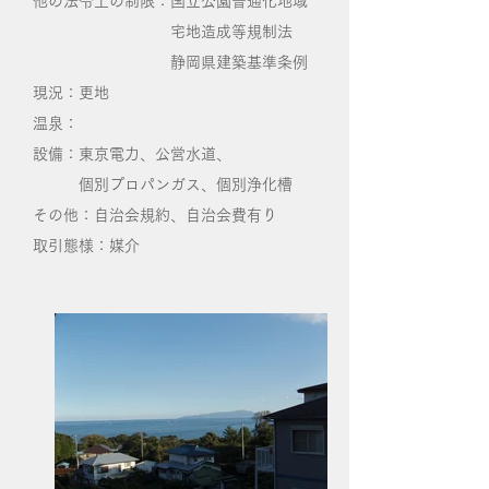
他の法令上の制限：国立公園普通化地域
宅地造成等規制法
静岡県建築基準条例
現況：更地
温泉：
設備：東京電力、公営水道、
個別プロパンガス、個別浄化槽
その他：自治会規約、自治会費有り
取引態様：媒介