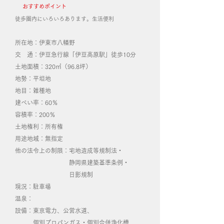
おすすめポイント
​徒歩圏内にいろいろあります。生活便利
所在地：伊東市八幡野
交 通：伊豆急行線「伊豆高原駅」徒歩10分
土地面積：320㎡（96.8坪）
地勢：平坦地
地目：雑種地
建ぺい率：60％
容積率：200％
土地権利：所有権
用途地域：無指定
他の法令上の制限：宅地造成等規制法・
静岡県建築基準条例・
日影規制
現況：駐車場
温泉：
設備：東京電力、公営水道、
個別プロパンガス・個別合併浄化槽