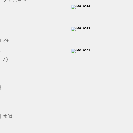
 メゾネット
15分
建
イプ）
㎡
市水道