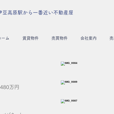
伊豆高原駅から一番近い不動産屋
ホーム
賃貸物件
売買物件
会社案内
売
480
万円