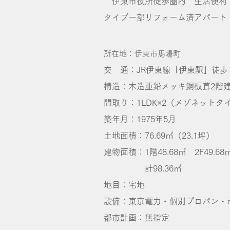
伊東市役所徒歩圏内 生活便利
タイプ一部リフォーム済アパート
所在地：伊東市馬場町
交 通：JR伊東線「伊東駅」徒歩
構造：木造亜鉛メッキ銅板葺2階
間取り：1LDK×2（メゾネットタ
築年月：1975年5月
土地面積：76.69㎡（23.1坪）
建物面積：1階48.68㎡ 2F49.68
計98.36㎡
地目：宅地
設備：東京電力・個別プロパン・
都市計画：無指定