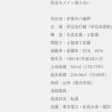
桜並木メイン通り沿い
所在地：伊東市八幡野
交 通：伊豆急行線「伊豆高原駅」
構 造：木造瓦葺・２階建
間取り：２階建て店舗
建蔽率・容積率：20％ 60％
築年月：1991年(平成3年)1月
土地面積：591㎡（178.77坪）
延床面積：234.36㎡（70.89坪）
地目：山林（現況宅地）
道路幅員：
接道状況：私道
設備：東京電力・私営水道・個別