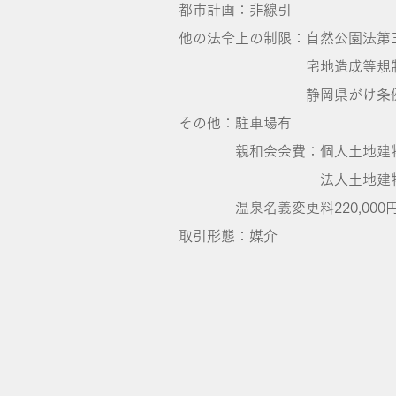
都市計画：非線引
他の法令上の制限：自然公園法第
宅地造成等規制
静岡県がけ条
その他：駐車場有
親和会会費：個人土地建物19
法人土地建物78,
温泉名義変更料220,000
​取引形態：媒介