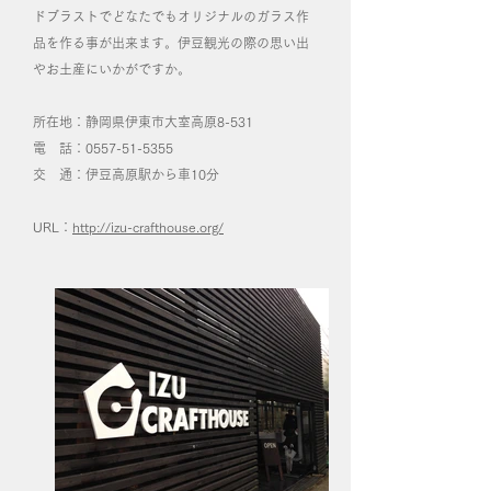
ドブラストでどなたでもオリジナルのガラス作
品を作る事が出来ます。伊豆観光の際の思い出
やお土産にいかがですか。
所在地：静岡県伊東市大室高原8-531
電 話：0557-51-5355
交 通：伊豆高原駅から車10分
URL：
http://izu-crafthouse.org/