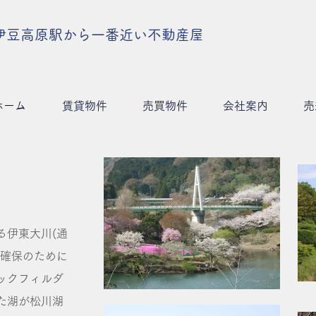
伊豆高原駅から一番近い不動産屋
ホーム
賃貸物件
売買物件
会社案内
売
る伊東大川(通
の確保のために
ックフィルダ
た湖が松川湖