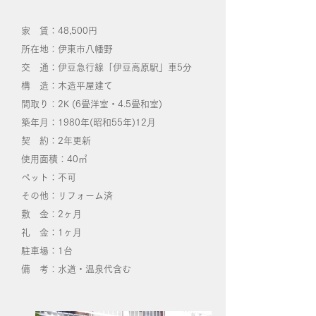
家 賃：48,500円
所在地：伊東市八幡野
交 通：伊豆急行線「伊豆高原駅」車5分
構 造：木造平屋建て
間取り：2K (6畳洋室・4.5畳和室)
築年月：1980年(昭和55年)12月
契 約：2年更新
使用面積：40㎡
ペット：不可
その他：リフォーム済
敷 金：2ヶ月
礼 金：1ヶ月
​駐車場：1台
備 考：水道・温泉代含む