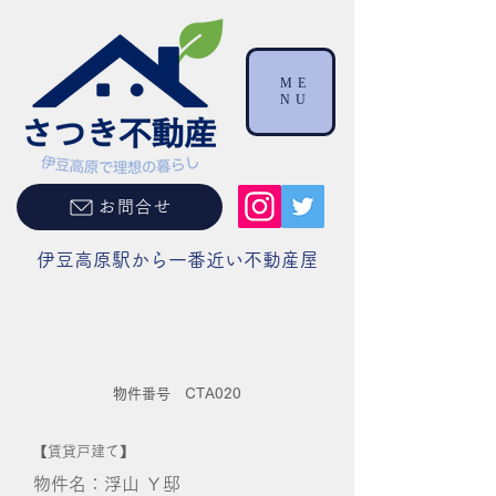
ME
NU
お問合せ
伊豆高原駅から一番近い不動産屋
物件番号 CTA020
【賃貸戸建て】
物件名：浮山 Ｙ邸