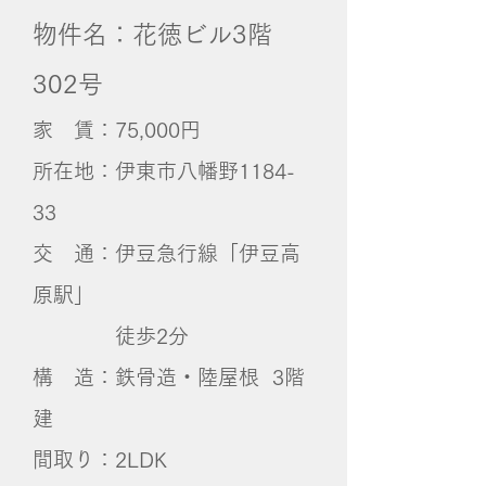
物件名：花徳ビル3階
302号
家 賃：75,000円
所在地：伊東市八幡野1184-
33
交 通：伊豆急行線「伊豆高
原駅」
徒歩2分
構 造：鉄骨造・陸屋根 3階
建
間取り：2LDK