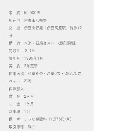
家 賃：55,000円
所在地：伊東市八幡野
交 通：伊豆急行線「伊豆高原駅」徒歩12
分
構 造：木造・石綿セメント板噴2階建
間取り：２ＤＫ
築年月：1999年1月
契 約：2年更新
使用面積：和室６畳・洋室6畳・DK7.75畳
ペット：不可
保険加入：
敷 金：2ヶ月
礼 金：1ケ月
​駐車場：​1台
備 考：テレビ視聴料（1,575円/月）
取引態様：媒介