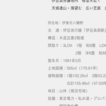
伊豆急分譲地内 桜並木近く
天城連山・海望む 広い芝庭 
所在地：伊東市八幡野
交 通：伊豆急行線「伊豆高原駅
構造：木造瓦葺2階建
間取り：3LDK 1階 和8畳 LD
2階 洋8畳 和8畳
築年月：1991年5月
土地面積：565㎡（170.91坪）
建物面積：1階102.26㎡ 2階53.2
合計155.48㎡（47.03
地目：山林（現況宅地）
設備：東京電力・私水道・プロパ