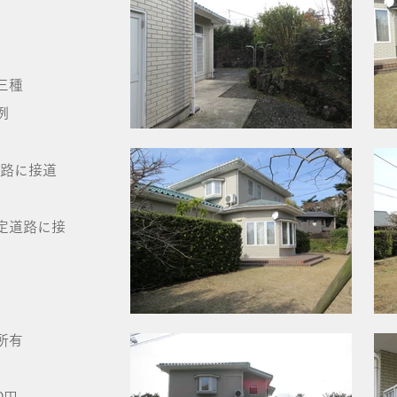
三種
例
定道路に接道
道路に接
所有