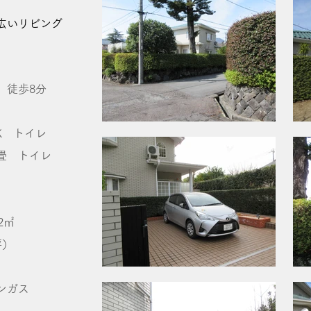
広いリビング
」徒歩8分
K トイレ
 トイレ
2㎡
坪）
ンガス