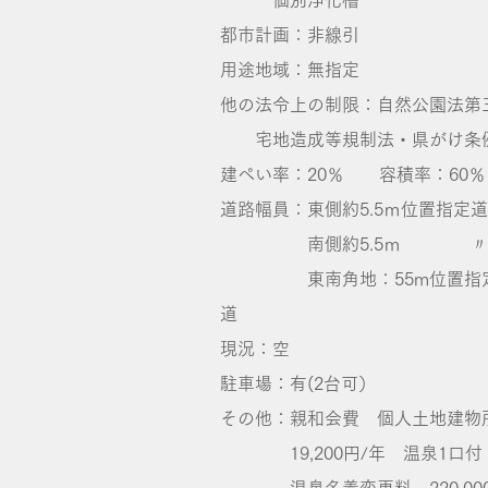
個別浄化槽
都市計画：非線引
​用途地域：無指定
他の法令上の制限：自然公園法第
宅地造成等規制法・県がけ条
建ぺい率：20％ 容積率：60％
​道路幅員：東側約5.5ｍ位置指
南側約5.5ｍ 〃
東南角地：55m位置指定
道
​現況：空
駐車場：有(2台可）
​その他​​：親和会費 個人土地建物
19,200円/年 温泉1口付