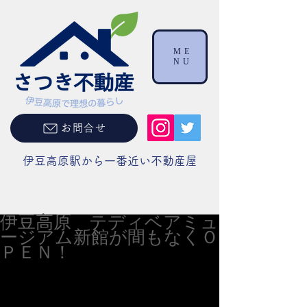
ME
NU
お問合せ
伊豆高原駅から一番近い不動産屋
伊豆高原 テディベアミュ
ージアム新館が間もなくＯ
ＰＥＮ！