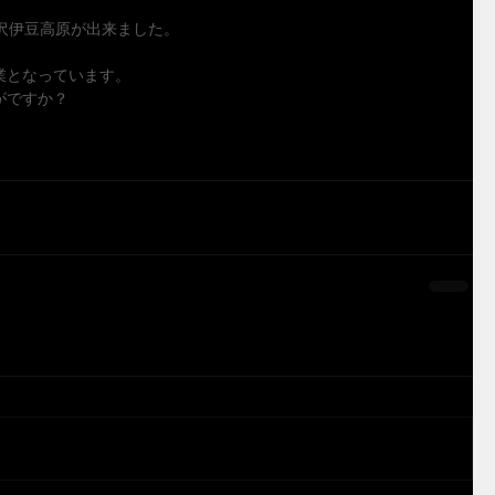
沢伊豆高原が出来ました。　
業となっています。
がですか？