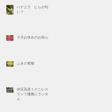
ハナニラ にらの匂
い？
５月お休みのお知らせ
ふきの煮物
伊豆高原ミクニレスト
ランで優雅にランタイ
ム