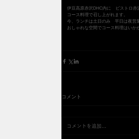
伊豆高原赤沢DHC内に　ビストロ赤
コース料理で召し上がれます。
今、ランチは土日のみ　平日は夜営
おしゃれな空間でコース料理はいか
コメント
コメントを追加…