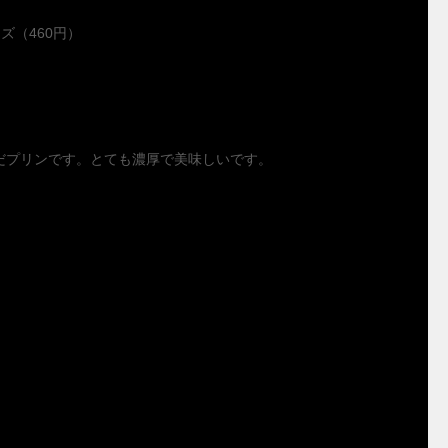
ズ（460円）
だプリンです。とても濃厚で美味しいです。