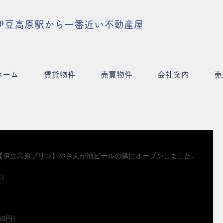
伊豆高原駅から一番近い不動産屋
ホーム
賃貸物件
売買物件
会社案内
売
【伊豆高原プリン】やさんが地ビールの隣にオープンしました。
円）
50円）