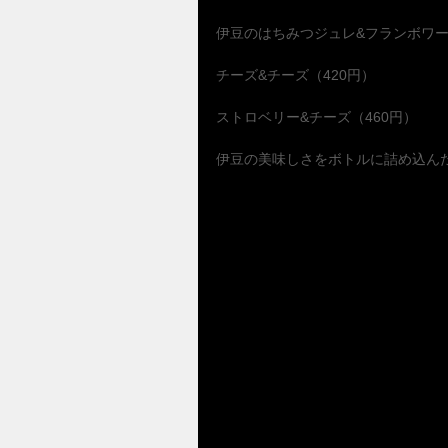
伊豆のはちみつジュレ&フランボワー
チーズ&チーズ（420円）
ストロベリー&チーズ（460円）
伊豆の美味しさをボトルに詰め込ん