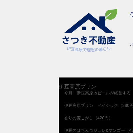
伊豆高原プリン
今月　伊豆高原地ビールが経営する
伊豆高原プリン　ベイシック（380
香りの麦こがし（420円）
伊豆のはちみつジュレ&マンゴー（4