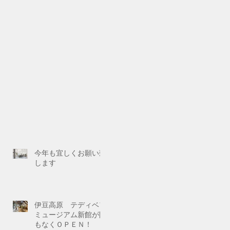
今年も宜しくお願い致
します
伊豆高原 テディベア
ミュージアム新館が間
もなくＯＰＥＮ！